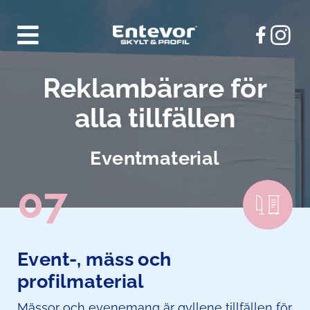
Fortsätt
till
innehållet
Reklambärare för
alla tillfällen
Eventmaterial
07
Event-, mäss och
profilmaterial
Mässor och evenemang är gyllene tillfällen för